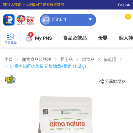
☝🏼㩒入嚟睇下我哋嘅可持續發展概覽啦！
English
⭐購物滿$399即享免費送貨；滿$100即可免費店取。
0
送貨上門
新
My PNS
食品及飲品
母嬰
個人護
所有產品
主頁
寵物食品及護理
貓用品
貓食品
貓乾糧
HFC -絕育貓鮮肉乾糧 新鮮鱸魚+鯛魚 (1.2kg)
分享給朋友