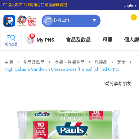
☝🏼㩒入嚟睇下我哋嘅可持續發展概覽啦！
English
⭐購物滿$399即享免費送貨；滿$100即可免費店取。
0
送貨上門
新
My PNS
食品及飲品
母嬰
個人護
所有產品
主頁
食品及飲品
冷凍、急凍食品
乳製品
芝士
High Calcium Sandwich Cheese Slices [france] (chilled 0-4°c)
分享給朋友