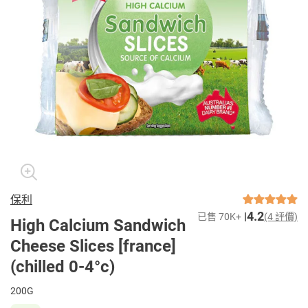
保利
4.2
已售 70K+
(4 評價)
High Calcium Sandwich
Cheese Slices [france]
(chilled 0-4°c)
200G