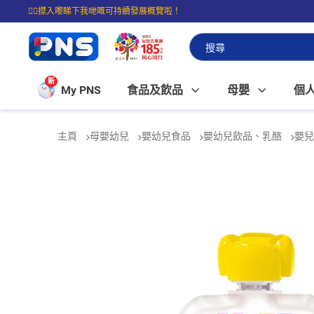
☝🏼㩒入嚟睇下我哋嘅可持續發展概覽啦！
⭐購物滿$399即享免費送貨；滿$100即可免費店取。
新
My PNS
食品及飲品
母嬰
個
主頁
母嬰幼兒
嬰幼兒食品
嬰幼兒飲品、乳酪
嬰