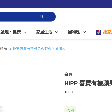
人護理、健康
家居生活
寵物區
獨家
兒飲品
HiPP 喜寶有機蘋果香梨香蕉唧唧裝
喜寶
HiPP 喜寶有機
100G
有貨