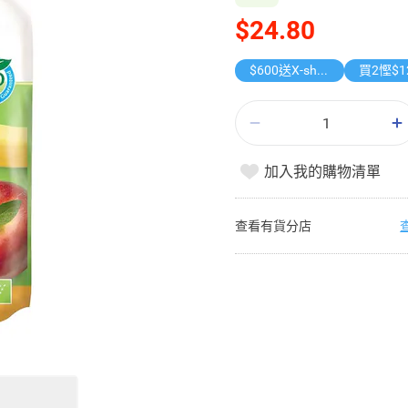
$24.80
$600送X-shot 極速入水槍
買2慳$1
加入我的購物清單
查看有貨分店