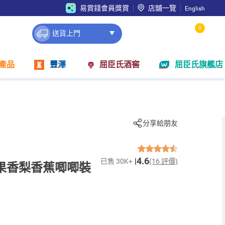
易賞錢會員獎賞
店舖一覽
English
0
送貨上門
產品
豐澤
屈臣氏酒窖
屈臣氏旗艦店
分享給朋友
4.6
已售 30K+
(16 評價)
蘋果香梨香蕉唧唧裝