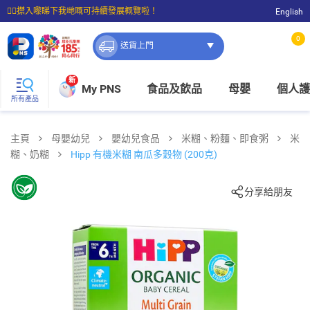
☝🏼㩒入嚟睇下我哋嘅可持續發展概覽啦！
English
⭐購物滿$399即享免費送貨；滿$100即可免費店取。
0
送貨上門
新
My PNS
食品及飲品
母嬰
個人護
所有產品
主頁
母嬰幼兒
嬰幼兒食品
米糊、粉麵、即食粥
米
糊、奶糊
Hipp 有機米糊 南瓜多穀物 (200克)
分享給朋友