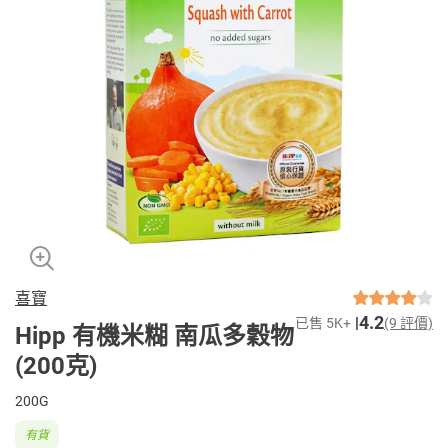
喜寶
4.2
已售 5K+
(9 評價)
Hipp 有機米糊 南瓜多穀物
(200克)
200G
有貨