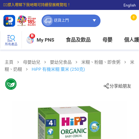
☝🏼㩒入嚟睇下我哋嘅可持續發展概覽啦！
English
⭐購物滿$399即享免費送貨；滿$100即可免費店取。
0
送貨上門
新
My PNS
食品及飲品
母嬰
個人護
所有產品
主頁
母嬰幼兒
嬰幼兒食品
米糊、粉麵、即食粥
米
糊、奶糊
HiPP 有機米糊 粟米 (250克)
分享給朋友