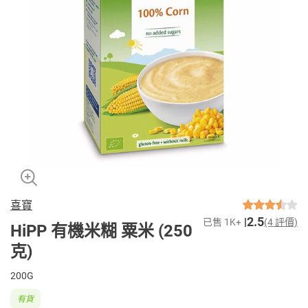
喜寶
2.5
已售 1K+
(4 評價)
HiPP 有機米糊 粟米 (250
克)
200G
有貨