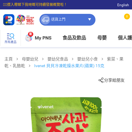
☝🏼㩒入嚟睇下我哋嘅可持續發展概覽啦！
English
⭐購物滿$399即享免費送貨；滿$100即可免費店取。
0
送貨上門
新
My PNS
食品及飲品
母嬰
個人護
所有產品
主頁
母嬰幼兒
嬰幼兒食品
嬰幼兒小食
紫菜、果
乾、乳酪乾
Ivenet 貝貝冷凍乾燥水果片(蘋果) 15克
分享給朋友