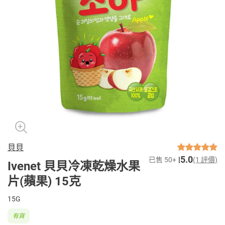
貝貝
5.0
已售 50+
(1 評價)
Ivenet 貝貝冷凍乾燥水果
片(蘋果) 15克
15G
有貨