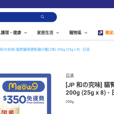
人護理、健康
家居生活
寵物區
獨家
P 和の究味] 貓腎臟保健乾糧(2種口味) 200g (25g x 8) - 日清
日清
[JP 和の究味] 
200g (25g x 8) 
200g