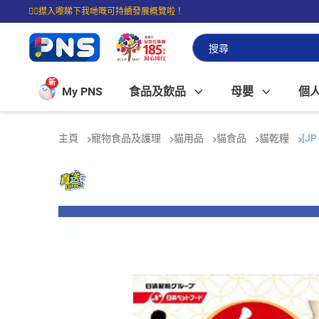
☝🏼㩒入嚟睇下我哋嘅可持續發展概覽啦！
⭐購物滿$399即享免費送貨；滿$100即可免費店取。
新
My PNS
食品及飲品
母嬰
個
主頁
寵物食品及護理
貓用品
貓食品
貓乾糧
[J