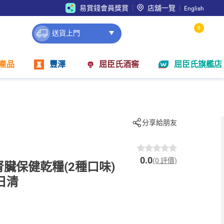
易賞錢會員獎賞
店舖一覽
English
0
送貨上門
產品
豐澤
屈臣氏酒窖
屈臣氏旗艦店
分享給朋友
0.0
(0 評價)
貓腎臟保健乾糧(2種口味)
- 日清