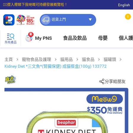
☝🏼㩒入嚟睇下我哋嘅可持續發展概覽啦！
English
⭐購物滿$399即享免費送貨；滿$100即可免費店取。
0
送貨上門
新
My PNS
食品及飲品
母嬰
個人護
所有產品
主頁
寵物食品及護理
貓用品
貓食品
貓罐頭
Kidney Diet *三文魚*(腎臟保健) 成貓餐盒(100g) 133772
分享給朋友