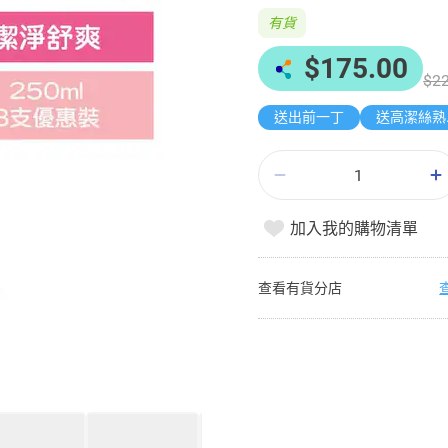
有貨
$175.00
$22
送出前一丁
送
加入我的購物清單
查看有貨分店