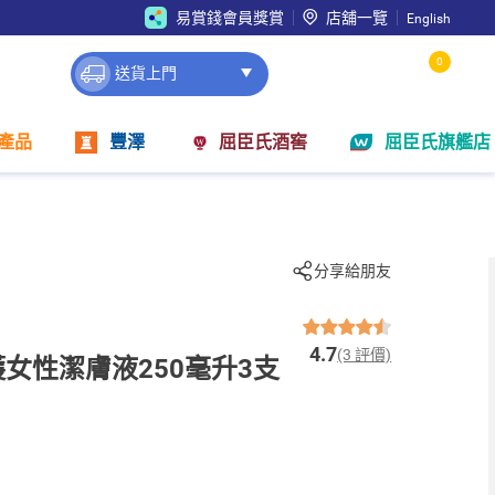
易賞錢會員獎賞
店舖一覽
English
0
送貨上門
產品
豐澤
屈臣氏酒窖
屈臣氏旗艦店
分享給朋友
4.7
(3 評價)
呵護女性潔膚液250毫升3支