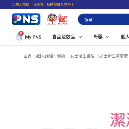
☝🏼㩒入嚟睇下我哋嘅可持續發展概覽啦！
⭐購物滿$399即享免費送貨；滿$100即可免費店取。
新
My PNS
食品及飲品
母嬰
個
主頁
個人護理、健康
女士衛生護理
女士衛生潔膚液