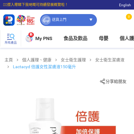
☝🏼㩒入嚟睇下我哋嘅可持續發展概覽啦！
English
⭐購物滿$399即享免費送貨；滿$100即可免費店取。
0
送貨上門
新
My PNS
食品及飲品
母嬰
個人護
所有產品
主頁
個人護理、健康
女士衛生護理
女士衛生潔膚液
Lactacyd 倍護女性潔膚液150毫升
分享給朋友