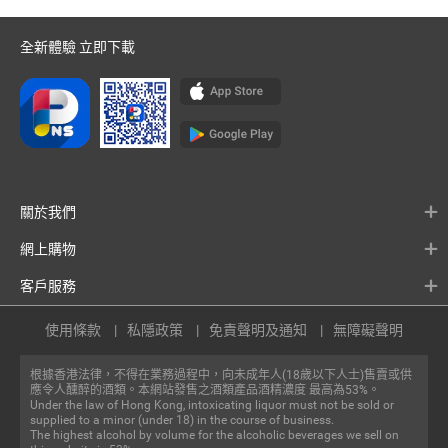
全新體驗 立即下載
關於我們
網上購物
客戶服務
使用條款
私隱政策
免責聲明及通知
無障礙聲明
根據香港法律，不得在業務過程中，向未成年人(18歲以下人士)售賣或供
應令人醺醉的酒類。本網站發售之酒類產品酒精濃度 最高為53%。
Under the law of Hong Kong, intoxicating liquor must not be sold or
supplied to a minor (under 18) in the course of business.
The highest alcohol by volume for the alcoholic beverages we sell on