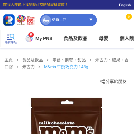
☝🏼㩒入嚟睇下我哋嘅可持續發展概覽啦！
English
⭐購物滿$399即享免費送貨；滿$100即可免費店取。
0
送貨上門
新
My PNS
食品及飲品
母嬰
個人護
所有產品
主頁
食品及飲品
零食、餅乾、甜品
朱古力、糖果、香
口膠
朱古力
M&m's 牛奶巧克力 145g
分享給朋友