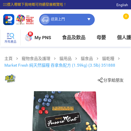
☝🏼㩒入嚟睇下我哋嘅可持續發展概覽啦！
English
⭐購物滿$399即享免費送貨；滿$100即可免費店取。
0
送貨上門
新
My PNS
食品及飲品
母嬰
個人護
所有產品
主頁
寵物食品及護理
貓用品
貓食品
貓乾糧
Market Fresh 純天然貓糧 吞拿魚配方 (1.59kg) (3.5lb) 351888
分享給朋友