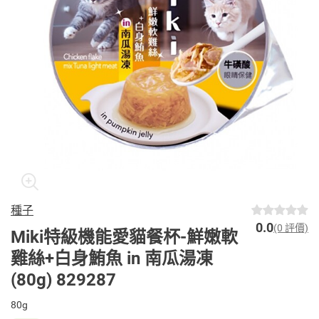
種子
0.0
(0 評價)
Miki特級機能愛貓餐杯-鮮嫩軟
雞絲+⽩身鮪⿂ in 南⽠湯凍
(80g) 829287
80g