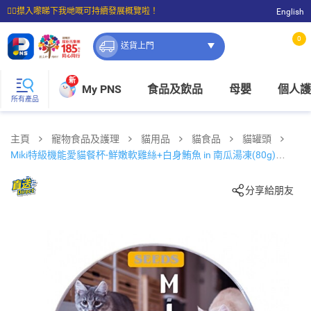
☝🏼㩒入嚟睇下我哋嘅可持續發展概覽啦！
English
⭐購物滿$399即享免費送貨；滿$100即可免費店取。
0
送貨上門
新
My PNS
食品及飲品
母嬰
個人護
所有產品
主頁
寵物食品及護理
貓用品
貓食品
貓罐頭
Miki特級機能愛貓餐杯-鮮嫩軟雞絲+⽩身鮪⿂ in 南⽠湯凍(80g)
829287
分享給朋友