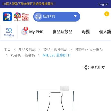
☝🏼㩒入嚟睇下我哋嘅可持續發展概覽啦！
English
⭐購物滿$399即享免費送貨；滿$100即可免費店取。
0
送貨上門
新
My PNS
食品及飲品
母嬰
個人護
所有產品
主頁
食品及飲品
飲品、即沖飲品
植物奶、大豆飲品
燕麥奶、蕎麥奶
Milk Lab 燕麥奶 1l
分享給朋友