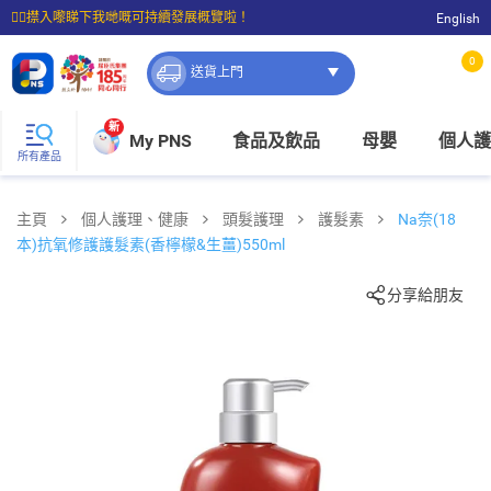
☝🏼㩒入嚟睇下我哋嘅可持續發展概覽啦！
English
⭐購物滿$399即享免費送貨；滿$100即可免費店取。
0
送貨上門
新
My PNS
食品及飲品
母嬰
個人護
所有產品
主頁
個人護理、健康
頭髮護理
護髮素
Na奈(18
本)抗氧修護護髮素(香檸檬&生薑)550ml
分享給朋友