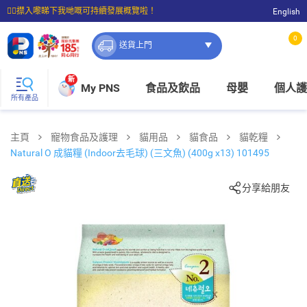
☝🏼㩒入嚟睇下我哋嘅可持續發展概覽啦！
English
⭐購物滿$399即享免費送貨；滿$100即可免費店取。
0
送貨上門
新
My PNS
食品及飲品
母嬰
個人護
所有產品
主頁
寵物食品及護理
貓用品
貓食品
貓乾糧
Natural O 成貓糧 (Indoor去毛球) (三文魚) (400g x13) 101495
分享給朋友