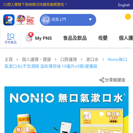
☝🏼㩒入嚟睇下我哋嘅可持續發展概覽啦！
English
⭐購物滿$399即享免費送貨；滿$100即可免費店取。
0
送貨上門
新
My PNS
食品及飲品
母嬰
個人護
所有產品
主頁
個人護理、健康
口腔護理
漱口水
Nonio無口
氣漱口水(不含酒精 溫和薄荷味 10毫升x5條)便攜裝
分享給朋友