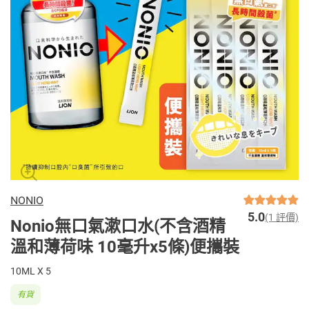
NONIO
5.0
(1 評價)
Nonio無口氣漱口水(不含酒精
溫和薄荷味 10毫升x5條)便攜裝
10ML X 5
有貨