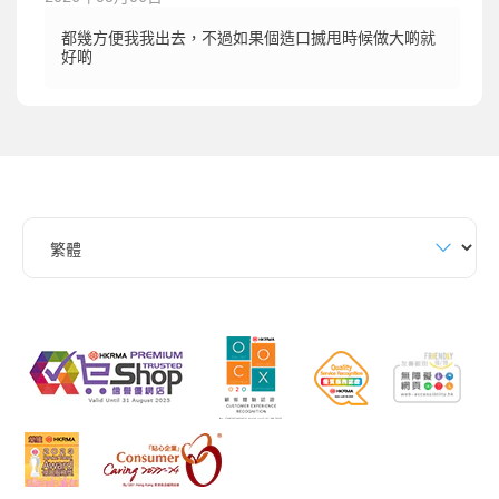
都幾方便我我出去，不過如果個造口搣甩時候做大啲就
好啲