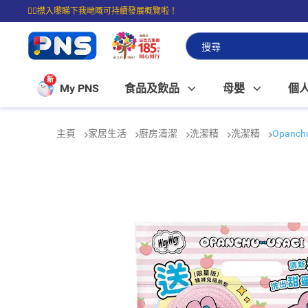
☝🏼㩒入嚟睇下我哋嘅可持續發展概覽啦！
⭐購物滿$399即享免費送貨；滿$100即可免費店取。
新
My PNS
食品及飲品
母嬰
個
主頁
家居生活
廚房清潔
洗潔精
洗潔精
Opanc