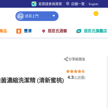
易賞錢會員獎賞
店舖一覽
English
0
送貨上門
產品
豐澤
屈臣氏酒窖
屈臣氏旗艦店
分享給朋友
4.3
(3 評價)
gi 除菌濃縮洗潔精 (清新蜜桃)