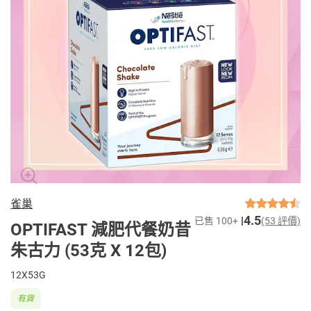
雀巢
4.5
已售 100+
(53 評價)
OPTIFAST 減肥代餐奶昔
朱古力 (53克 X 12包)
12X53G
有貨