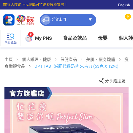
☝🏼㩒入嚟睇下我哋嘅可持續發展概覽啦！
English
⭐購物滿$399即享免費送貨；滿$100即可免費店取。
0
送貨上門
新
My PNS
食品及飲品
母嬰
個人護
所有產品
主頁
個人護理、健康
保健產品
美肌、瘦身纖體
瘦
身纖體食品
OPTIFAST 減肥代餐奶昔 朱古力 (53克 X 12包)
分享給朋友