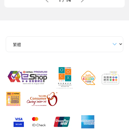
1
/
14