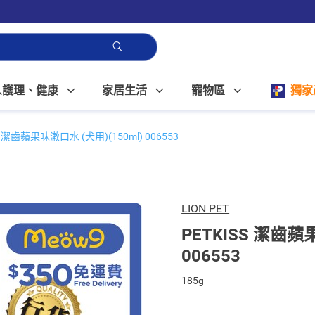
人護理、健康
家居生活
寵物區
獨家
S 潔齒蘋果味潄口水 (犬用)(150ml) 006553
LION PET
PETKISS 潔齒蘋
006553
185g