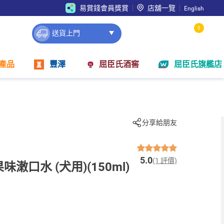
易賞錢會員獎賞
店舖一覽
English
0
送貨上門
產品
豐澤
屈臣氏酒窖
屈臣氏旗艦店
分享給朋友
5.0
(1 評價)
果味潄口水 (犬用)(150ml)