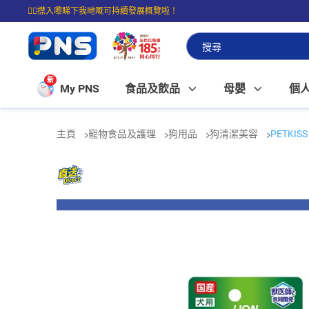
☝🏼㩒入嚟睇下我哋嘅可持續發展概覽啦！
⭐購物滿$399即享免費送貨；滿$100即可免費店取。
新
My PNS
食品及飲品
母嬰
個
主頁
寵物食品及護理
狗用品
狗清潔美容
PETKIS