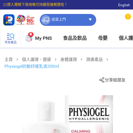
☝🏼㩒入嚟睇下我哋嘅可持續發展概覽啦！
English
⭐購物滿$399即享免費送貨；滿$100即可免費店取。
0
送貨上門
新
My PNS
食品及飲品
母嬰
個人護
所有產品
主頁
個人護理、健康
身體護理
潤膚產品
Physiogel抗敏紓緩乳液200ml
分享給朋友