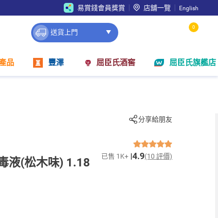
易賞錢會員獎賞
店舖一覽
English
0
送貨上門
產品
豐澤
屈臣氏酒窖
屈臣氏旗艦店
分享給朋友
4.9
已售 1K+
(10 評價)
毒液(松木味) 1.18