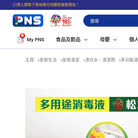
☝🏼㩒入嚟睇下我哋嘅可持續發展概覽啦！
⭐購物滿$399即享免費送貨；滿$100即可免費店取。
新
My PNS
食品及飲品
母嬰
個
主頁
家居生活
家居清潔
漂白水、清潔劑
多功能