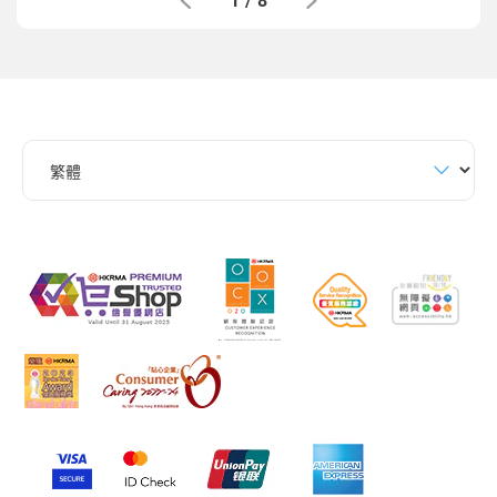
1
/
8