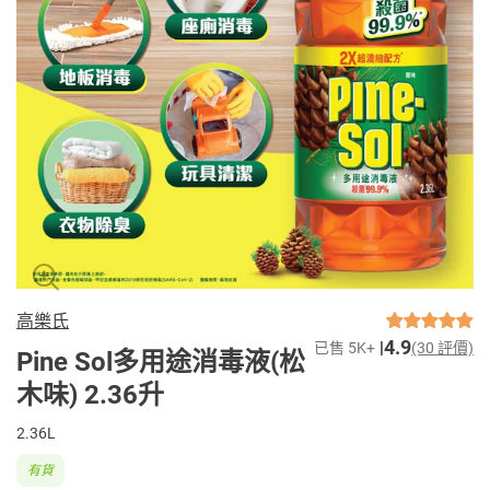
高樂氏
4.9
已售 5K+
(30 評價)
Pine Sol多用途消毒液(松
木味) 2.36升
2.36L
有貨