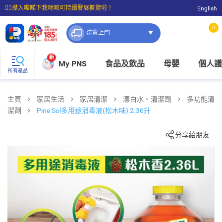
☝🏼㩒入嚟睇下我哋嘅可持續發展概覽啦！
English
⭐購物滿$399即享免費送貨；滿$100即可免費店取。
0
送貨上門
新
My PNS
食品及飲品
母嬰
個人護
所有產品
主頁
家居生活
家居清潔
漂白水、清潔劑
多功能清
潔劑
Pine Sol多用途消毒液(松木味) 2.36升
分享給朋友