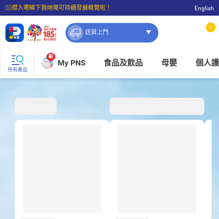
☝🏼㩒入嚟睇下我哋嘅可持續發展概覽啦！
English
⭐購物滿$399即享免費送貨；滿$100即可免費店取。
0
送貨上門
新
My PNS
食品及飲品
母嬰
個人護
所有產品