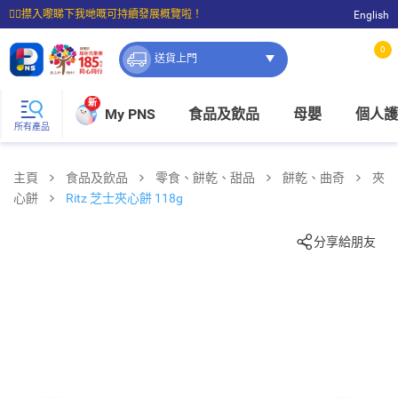
☝🏼㩒入嚟睇下我哋嘅可持續發展概覽啦！
English
⭐購物滿$399即享免費送貨；滿$100即可免費店取。
0
送貨上門
新
My PNS
食品及飲品
母嬰
個人護
所有產品
主頁
食品及飲品
零食、餅乾、甜品
餅乾、曲奇
夾
心餅
Ritz 芝士夾心餅 118g
分享給朋友