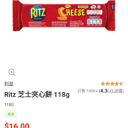
利是
4.3
已售 100K+
(35 評價)
Ritz 芝士夾心餅 118g
118G
有貨
$16.00