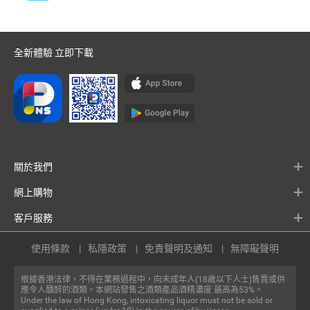
全新體驗 立即下載
關於我們
網上購物
客戶服務
使用條款
私隱政策
免責聲明及通知
無障礙聲明
根據香港法律，不得在業務過程中，向未成年人(18歲以下人士)售賣或供
應令人醺醉的酒類。本網站發售之酒類產品酒精濃度 最高為53%。
Under the law of Hong Kong, intoxicating liquor must not be sold or