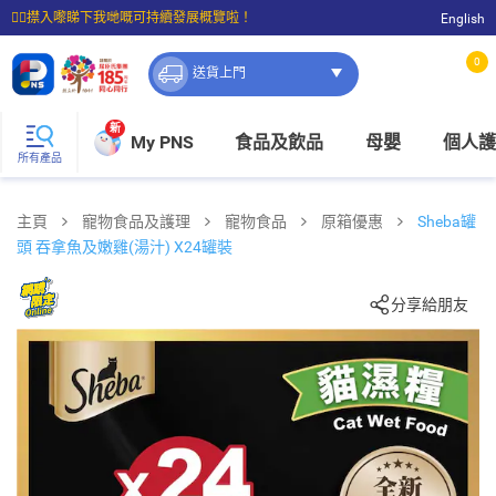
☝🏼㩒入嚟睇下我哋嘅可持續發展概覽啦！
English
⭐購物滿$399即享免費送貨；滿$100即可免費店取。
0
送貨上門
新
My PNS
食品及飲品
母嬰
個人護
所有產品
主頁
寵物食品及護理
寵物食品
原箱優惠
Sheba罐
頭 吞拿魚及嫩雞(湯汁)​ X24罐裝
分享給朋友