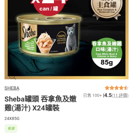
SHEBA
4.5
已售 100+
(11 評價)
Sheba罐頭 吞拿魚及嫩
雞(湯汁)​ X24罐裝
24X85G
有貨