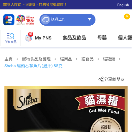
☝🏼㩒入嚟睇下我哋嘅可持續發展概覽啦！
English
⭐購物滿$399即享免費送貨；滿$100即可免費店取。
0
送貨上門
新
My PNS
食品及飲品
母嬰
個人護
所有產品
主頁
寵物食品及護理
貓用品
貓食品
貓罐頭
Sheba 罐頭吞拿魚片(湯汁) 85克
分享給朋友