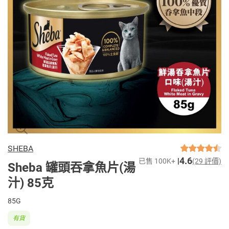
SHEBA
4.6
已售 100K+
(29 評價)
Sheba 罐頭吞拿魚片(湯
汁) 85克
85G
有貨