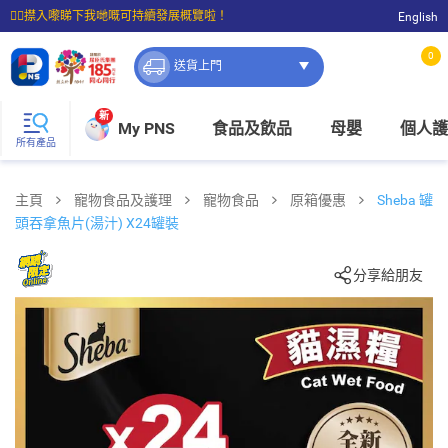
☝🏼㩒入嚟睇下我哋嘅可持續發展概覽啦！
English
⭐購物滿$399即享免費送貨；滿$100即可免費店取。
0
送貨上門
新
My PNS
食品及飲品
母嬰
個人護
所有產品
主頁
寵物食品及護理
寵物食品
原箱優惠
Sheba 罐
頭吞拿魚片(湯汁) X24罐裝
分享給朋友