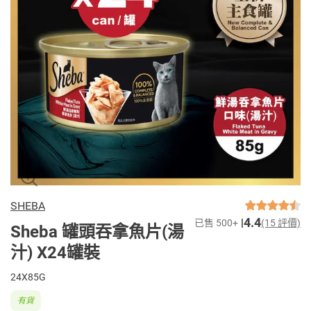
SHEBA
4.4
已售 500+
(15 評價)
Sheba 罐頭吞拿魚片(湯
汁) X24罐裝
24X85G
有貨