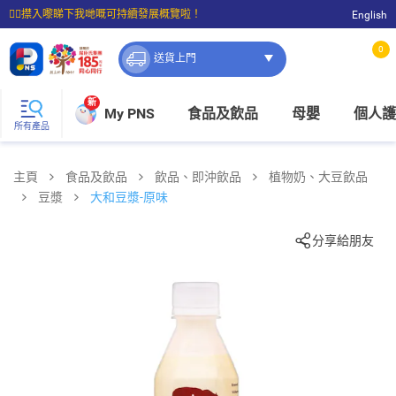
☝🏼㩒入嚟睇下我哋嘅可持續發展概覽啦！
English
⭐購物滿$399即享免費送貨；滿$100即可免費店取。
0
送貨上門
新
My PNS
食品及飲品
母嬰
個人護
所有產品
主頁
食品及飲品
飲品、即沖飲品
植物奶、大豆飲品
豆漿
大和豆漿-原味
分享給朋友