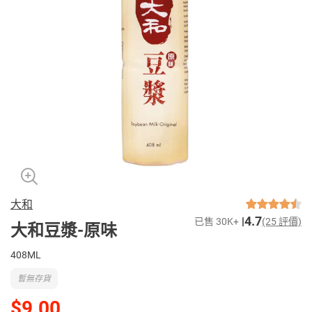
大和
4.7
已售 30K+
(25 評價)
大和豆漿-原味
408ML
暫無存貨
$9.00