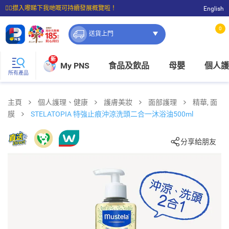
☝🏼㩒入嚟睇下我哋嘅可持續發展概覽啦！
English
⭐購物滿$399即享免費送貨；滿$100即可免費店取。
0
送貨上門
新
My PNS
食品及飲品
母嬰
個人護
所有產品
主頁
個人護理、健康
護膚美妝
面部護理
精華, 面
膜
STELATOPIA 特強止痕沖涼洗頭二合一沐浴油500ml
分享給朋友