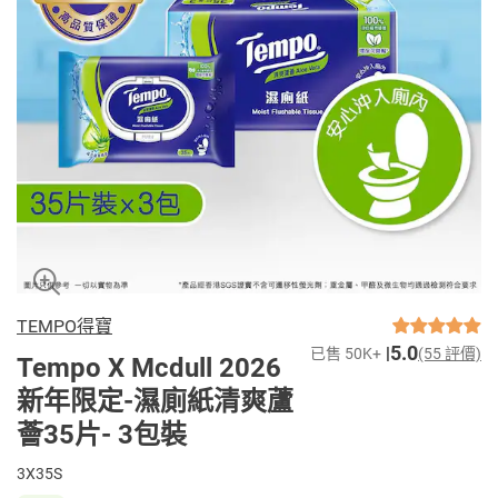
TEMPO得寶
5.0
已售 50K+
(55 評價)
Tempo X Mcdull 2026
新年限定-濕廁紙清爽蘆
薈35片- 3包裝
3X35S