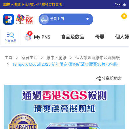
☝🏼㩒入嚟睇下我哋嘅可持續發展概覽啦！
English
⭐購物滿$399即享免費送貨；滿$100即可免費店取。
0
送貨上門
新
My PNS
食品及飲品
母嬰
個人護
所有產品
主頁
家居生活
紙巾、廁紙
個人護理濕紙巾及濕廁紙
Tempo X Mcdull 2026 新年限定-濕廁紙清爽蘆薈35片- 3包裝
分享給朋友