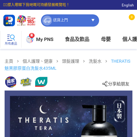
☝🏼㩒入嚟睇下我哋嘅可持續發展概覽啦！
English
⭐購物滿$399即享免費送貨；滿$100即可免費店取。
0
送貨上門
新
My PNS
食品及飲品
母嬰
個人護
所有產品
主頁
個人護理、健康
頭髮護理
洗髮水
THERATIS
魅黑膠原蛋白洗髮水435ML
分享給朋友