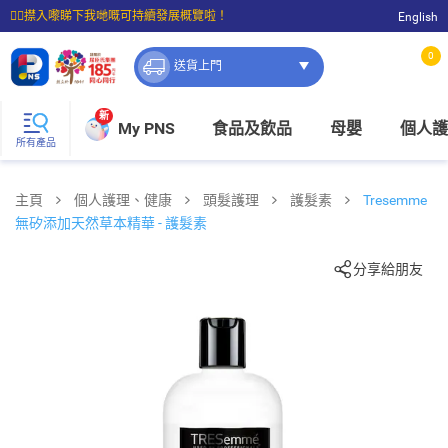
☝🏼㩒入嚟睇下我哋嘅可持續發展概覽啦！
English
⭐購物滿$399即享免費送貨；滿$100即可免費店取。
0
送貨上門
新
My PNS
食品及飲品
母嬰
個人護
所有產品
主頁
個人護理、健康
頭髮護理
護髮素
Tresemme
無矽添加天然草本精華 - 護髮素
分享給朋友