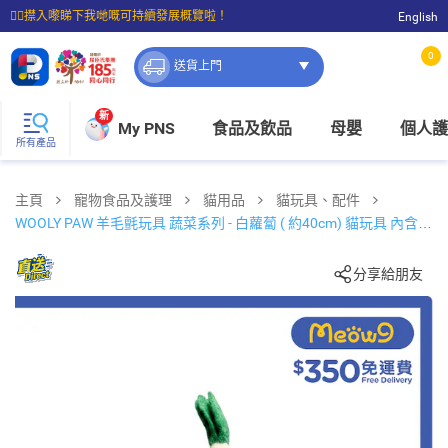
☝🏼㩒入嚟睇下我哋嘅可持續發展概覽啦！
English
⭐購物滿$399即享免費送貨；滿$100即可免費店取。
0
送貨上門
新
My PNS
食品及飲品
母嬰
個人護
所有產品
主頁
寵物食品及護理
貓用品
貓玩具、配件
WOOLY PAW 羊毛氈玩具 蔬菜系列 - 白蘿蔔 ( 約40cm) 貓玩具 內含貓
草 510494
分享給朋友