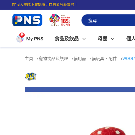
☝🏼㩒入嚟睇下我哋嘅可持續發展概覽啦！
⭐購物滿$399即享免費送貨；滿$100即可免費店取。
新
My PNS
食品及飲品
母嬰
個
主頁
寵物食品及護理
貓用品
貓玩具、配件
WOOL