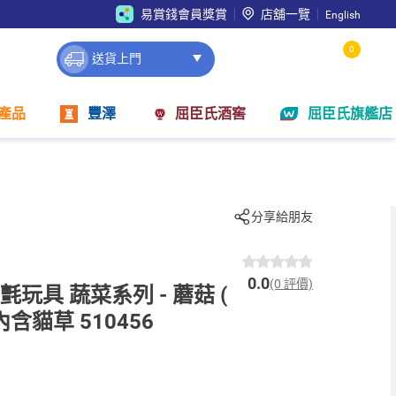
易賞錢會員獎賞
店舖一覽
English
0
送貨上門
產品
豐澤
屈臣氏酒窖
屈臣氏旗艦店
分享給朋友
0.0
(0 評價)
毛氈玩具 蔬菜系列 - 蘑菇 (
內含貓草 510456