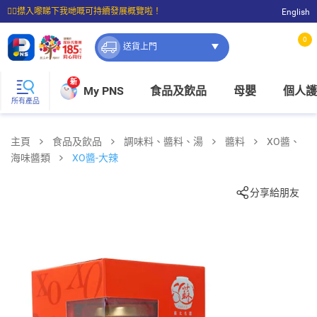
☝🏼㩒入嚟睇下我哋嘅可持續發展概覽啦！
English
⭐購物滿$399即享免費送貨；滿$100即可免費店取。
0
送貨上門
新
My PNS
食品及飲品
母嬰
個人護
所有產品
主頁
食品及飲品
調味料、醬料、湯
醬料
XO醬、
海味醬類
XO醬-大辣
分享給朋友