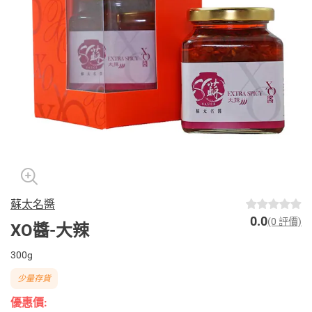
蘇太名醬
0.0
(0 評價)
XO醬-大辣
300g
少量存貨
優惠價: