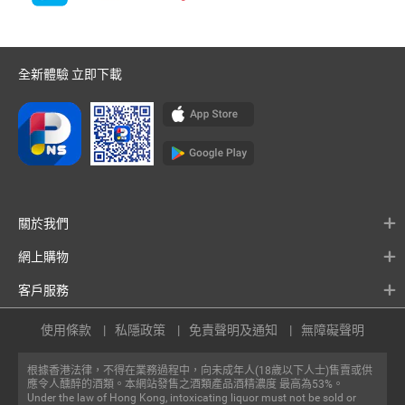
全新體驗 立即下載
關於我們
網上購物
客戶服務
使用條款
私隱政策
免責聲明及通知
無障礙聲明
根據香港法律，不得在業務過程中，向未成年人(18歲以下人士)售賣或供
應令人醺醉的酒類。本網站發售之酒類產品酒精濃度 最高為53%。
Under the law of Hong Kong, intoxicating liquor must not be sold or