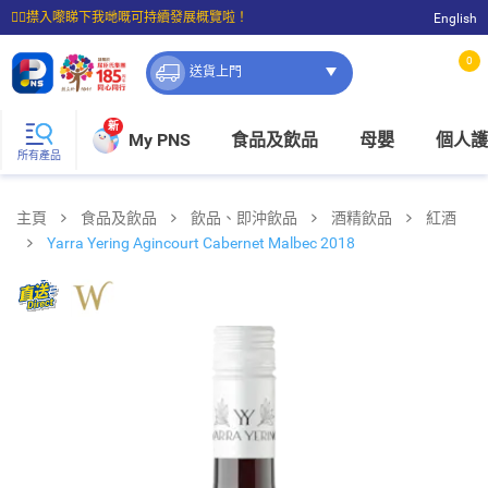
☝🏼㩒入嚟睇下我哋嘅可持續發展概覽啦！
English
⭐購物滿$399即享免費送貨；滿$100即可免費店取。
0
送貨上門
新
My PNS
食品及飲品
母嬰
個人護
所有產品
主頁
食品及飲品
飲品、即沖飲品
酒精飲品
紅酒
Yarra Yering Agincourt Cabernet Malbec 2018