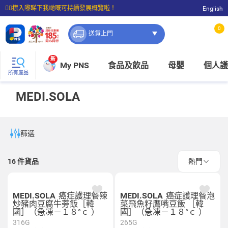
☝🏼㩒入嚟睇下我哋嘅可持續發展概覽啦！
English
⭐購物滿$399即享免費送貨；滿$100即可免費店取。
0
送貨上門
新
My PNS
食品及飲品
母嬰
個人護
所有產品
MEDI.SOLA
篩選
16
件貨品
熱門
MEDI.SOLA
癌症護理餐辣
MEDI.SOLA
癌症護理餐泡
炒豬肉豆腐牛蒡飯［韓
菜飛魚籽鷹嘴豆飯 ［韓
國］（急凍－１８°ｃ ）
國］（急凍－１８°ｃ ）
316G
265G