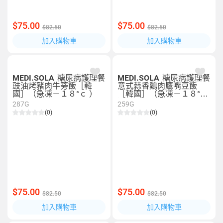
$75.00
$75.00
$82.50
$82.50
加入購物車
加入購物車
MEDI.SOLA
糖尿病護理餐
MEDI.SOLA
糖尿病護理餐
豉油烤豬肉牛蒡飯［韓
意式蒜香鷄肉鷹嘴豆飯
國］（急凍－１８°ｃ ）
［韓國］（急凍－１８°ｃ
）
287G
259G
(0)
(0)
$75.00
$75.00
$82.50
$82.50
加入購物車
加入購物車