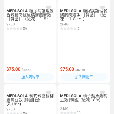
MEDI.SOLA
糖尿病護理餐
MEDI.SOLA
糖尿病護理餐
香辣豬肉魷魚糯麥燕麥飯
鷄胸肉燴飯 ［韓國］（急
［韓國］（急凍－１８°ｃ
凍－１８°ｃ ）
）
275G
264G
(0)
(0)
$75.00
$75.00
$82.50
$82.50
加入購物車
加入購物車
MEDI.SOLA
韓式辣醬豬柳
MEDI.SOLA
柚子鯖魚鷹嘴
鷹嘴豆飯 [韓國] (急
豆飯 [韓國] (急凍-18°c)
凍-18°c)
248G
276G
(0)
(0)