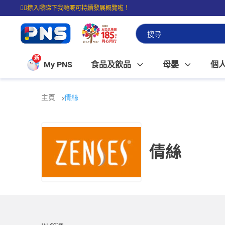
☝🏼㩒入嚟睇下我哋嘅可持續發展概覽啦！
⭐購物滿$399即享免費送貨；滿$100即可免費店取。
新
My PNS
食品及飲品
母嬰
個
主頁
倩絲
倩絲