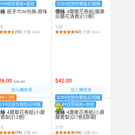
$348送原箱紙+面紙
$289送迷你鎖匙扣相機
倩絲
紙手巾36包裝-原味
倩絲
4層壓花卷紙(蘋果
白蘭花清香)[12卷]
6S
12S
(55)
(62)
已售 10K+
已售 10K+
26.00
$42.00
$36.80
加入購物車
加入購物車
66 / 2件
$289送迷你鎖匙扣相機
$289送迷你鎖匙扣相機
$348送原箱紙+面紙
倩絲
4層壓花卷紙(小蒼
倩絲
4層壓花卷紙(小蒼
香梨)[12卷]
蘭香梨)[27卷][原箱]
'S
27'S
(39)
(54)
已售 3K+
已售 3K+