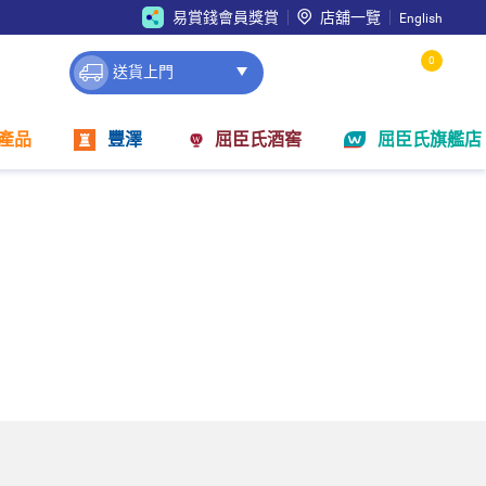
易賞錢會員獎賞
店舖一覽
English
0
送貨上門
產品
豐澤
屈臣氏酒窖
屈臣氏旗艦店