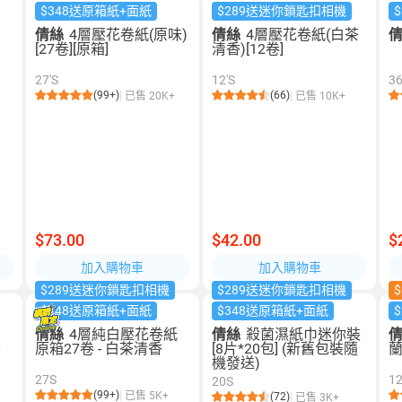
$348送原箱紙+面紙
$289送迷你鎖匙扣相機
裝
倩絲
4層壓花卷紙(原味)
倩絲
4層壓花卷紙(白茶
[27卷][原箱]
清香)[12卷]
27'S
12'S
3
(99+)
(66)
已售 20K+
已售 10K+
$73.00
$42.00
$
加入購物車
加入購物車
$289送迷你鎖匙扣相機
$289送迷你鎖匙扣相機
$
$348送原箱紙+面紙
$348送原箱紙+面紙
裝
倩絲
4層純白壓花卷紙
倩絲
殺菌濕紙巾迷你裝
]
原箱27卷 - 白茶清香
[8片*20包] (新舊包裝隨
蘭
機發送)
27S
12
20S
(99+)
已售 5K+
(72)
已售 3K+