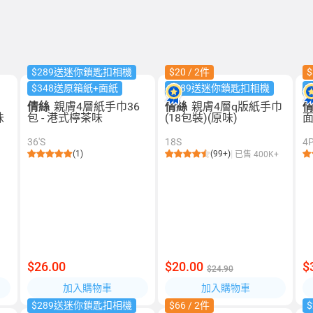
$289送迷你鎖匙扣相機
$20 / 2件
$
$348送原箱紙+面紙
$289送迷你鎖匙扣相機
裝
倩絲
親膚4層紙手巾36
倩絲
親膚4層q版紙手巾
味
包 - 港式檸茶味
(18包裝)(原味)
面
36'S
18S
4
(1)
(99+)
已售 400K+
$26.00
$20.00
$
$24.90
加入購物車
加入購物車
$289送迷你鎖匙扣相機
$66 / 2件