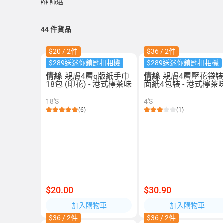
篩選
44
件貨品
$20 / 2件
$36 / 2件
$289送迷你鎖匙扣相機
$289送迷你鎖匙扣相機
倩絲
親膚4層q版紙手巾
倩絲
親膚4層壓花袋
18包 (印花) - 港式檸茶味
面紙4包裝 - 港式檸茶
18'S
4'S
(6)
(1)
$20.00
$30.90
加入購物車
加入購物車
$36 / 2件
$36 / 2件