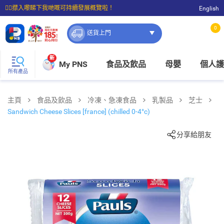
☝🏼㩒入嚟睇下我哋嘅可持續發展概覽啦！
English
⭐購物滿$399即享免費送貨；滿$100即可免費店取。
0
送貨上門
新
My PNS
食品及飲品
母嬰
個人護
所有產品
主頁
食品及飲品
冷凍、急凍食品
乳製品
芝士
Sandwich Cheese Slices [france] (chilled 0-4°c)
分享給朋友