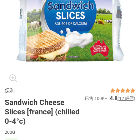
保利
4.8
已售 100K+
(12 評價)
Sandwich Cheese
Slices [france] (chilled
0-4°c)
200G